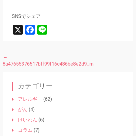
SNSでシェア
X
Facebook
Line
←
投
8a47655376517bff99f16c486be8e2d9_m
稿
ナ
カテゴリー
ビ
ゲ
アレルギー
(62)
ー
がん
(4)
シ
けいれん
(6)
ョ
コラム
(7)
ン