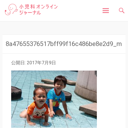
「小児科オンラインジャーナル」は、お子さんの健
小児科オンラインジャ
康に関する様々な情報を発信しています。病気の症
状や原因、対処法はもちろん、予防接種や健診、子
どもの成長に関する豆知識まで、小児科医が分かり
ーナル
やすく解説しています。
コ
ン
テ
ン
8a47655376517bff99f16c486be8e2d9_m
ツ
へ
ス
公開日: 2017年7月9日
キ
ッ
プ