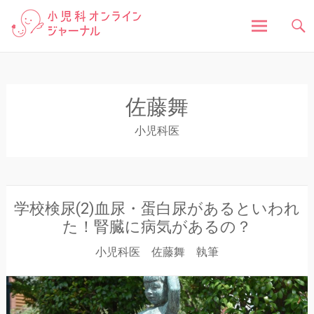
「小児科オンラインジャーナル」は、お子さんの健
小児科オンラインジャ
康に関する様々な情報を発信しています。病気の症
状や原因、対処法はもちろん、予防接種や健診、子
どもの成長に関する豆知識まで、小児科医が分かり
ーナル
やすく解説しています。
コ
ン
テ
佐藤舞
ン
ツ
小児科医
へ
ス
キ
ッ
プ
学校検尿(2)血尿・蛋白尿があるといわれ
た！腎臓に病気があるの？
小児科医 佐藤舞 執筆