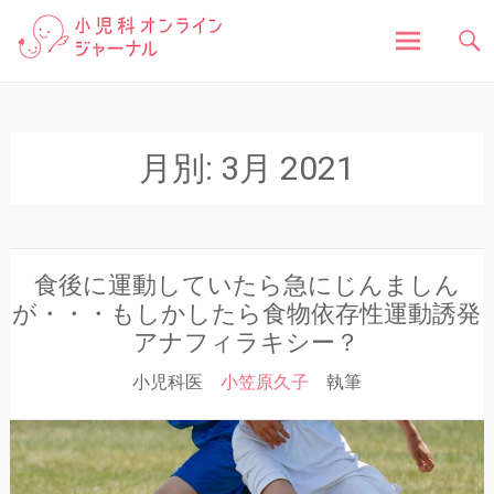
「小児科オンラインジャーナル」は、お子さんの健
小児科オンラインジャ
康に関する様々な情報を発信しています。病気の症
状や原因、対処法はもちろん、予防接種や健診、子
どもの成長に関する豆知識まで、小児科医が分かり
ーナル
やすく解説しています。
コ
ン
テ
月別:
3月 2021
ン
ツ
へ
ス
キ
食後に運動していたら急にじんましん
ッ
が・・・もしかしたら食物依存性運動誘発
プ
アナフィラキシー？
小児科医
小笠原久子
執筆