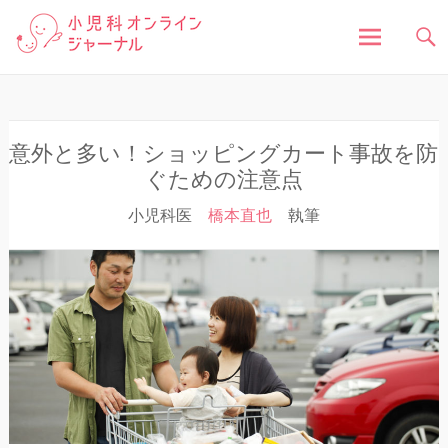
「小児科オンラインジャーナル」は、お子さんの健
小児科オンラインジャ
康に関する様々な情報を発信しています。病気の症
状や原因、対処法はもちろん、予防接種や健診、子
どもの成長に関する豆知識まで、小児科医が分かり
ーナル
やすく解説しています。
コ
ン
テ
ン
意外と多い！ショッピングカート事故を防
ツ
ぐための注意点
へ
小児科医
橋本直也
執筆
ス
キ
ッ
プ