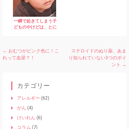
一瞬で起きてしまう子
どものやけどは、とに
かく予防を！
←
おむつがピンク色に！こ
ステロイドのぬり薬、あま
投
れって血尿？！
り知られていない3つのポイ
稿
ント
→
ナ
ビ
カテゴリー
ゲ
ー
アレルギー
(62)
シ
がん
(4)
ョ
けいれん
(6)
ン
コラム
(7)