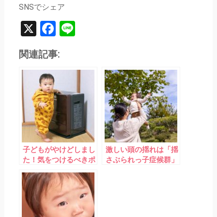
SNSでシェア
X
Facebook
Line
関連記事:
子どもがやけどしまし
激しい頭の揺れは「揺
た！気をつけるべきポ
さぶられっ子症候群」
イントは？
に注意！