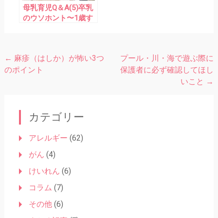
母乳育児Q＆A(5)卒乳
のウソホント〜1歳す
ぎたら卒乳すべき？母
乳を飲み続けたら虫歯
になる？〜
←
麻疹（はしか）が怖い3つ
プール・川・海で遊ぶ際に
投
のポイント
保護者に必ず確認してほし
稿
いこと
→
ナ
ビ
カテゴリー
ゲ
ー
アレルギー
(62)
シ
がん
(4)
ョ
けいれん
(6)
ン
コラム
(7)
その他
(6)