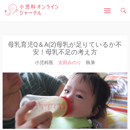
「小児科オンラインジャーナル」は、お子さんの健
小児科オンラインジャ
康に関する様々な情報を発信しています。病気の症
状や原因、対処法はもちろん、予防接種や健診、子
どもの成長に関する豆知識まで、小児科医が分かり
ーナル
やすく解説しています。
コ
ン
テ
ン
母乳育児Q＆A(2)母乳が足りているか不
ツ
安！母乳不足の考え方
へ
小児科医
太田みのり
執筆
ス
キ
ッ
プ