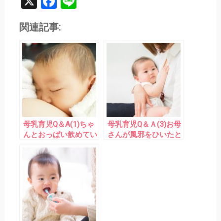
X
Facebook
Line
関連記事:
母乳育児Q＆A(1)ちゃ
母乳育児Q＆Ａ(3)お母
んとおっぱい飲めてい
さんが風邪をひいたと
るのかな？上手な授乳
き～授乳と内服につい
の3つのポイント
て～