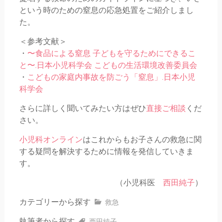
という時のための窒息の応急処置をご紹介しまし
た。
＜参考文献＞
・
〜食品による窒息 子どもを守るためにできるこ
と〜.日本小児科学会 こどもの生活環境改善委員会
・
こ
どもの家庭内事故を防ごう「窒息」.日本小児
科学会
さらに詳しく聞いてみたい方はぜひ
直接ご相談
くだ
さい。
小児科オンライン
はこれからもお子さんの救急に関
する疑問を解決するために情報を発信していきま
す。
（小児科医
西田純子
）
カテゴリーから探す
救急
執筆者から探す
西田純子