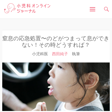
「小児科オンラインジャーナル」は、お子さんの健
小児科オンラインジャ
康に関する様々な情報を発信しています。病気の症
状や原因、対処法はもちろん、予防接種や健診、子
どもの成長に関する豆知識まで、小児科医が分かり
ーナル
やすく解説しています。
コ
ン
テ
ン
窒息の応急処置〜のどがつまって息ができ
ツ
ない！その時どうすれば？
へ
小児科医
西田純子
執筆
ス
キ
ッ
プ