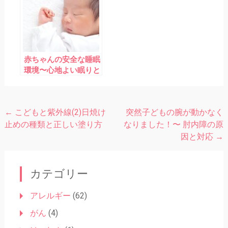
赤ちゃんの安全な睡眠
環境〜心地よい眠りと
SIDSや窒息の予防の
ために
←
こどもと紫外線(2)日焼け
突然子どもの腕が動かなく
投
止めの種類と正しい塗り方
なりました！〜 肘内障の原
稿
因と対応
→
ナ
ビ
カテゴリー
ゲ
ー
アレルギー
(62)
シ
がん
(4)
ョ