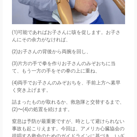
(1)可能であればお子さんに咳を促します。お子さ
んにその余力がなければ、
(2)お子さんの背後から両腕を回し、
(3)片方の手で拳を作りお子さんのみぞおちに当
て、もう一方の手をその拳の上に重ね、
(4)両手でお子さんのみぞおちを、手前上方へ素早
く突き上げます。
詰まったものが取れるか、救急隊と交替するまで、
(2)〜(4)の処置を続けます。
窒息は予防が最重要ですが、時として避けられない
事故も起こりえます。今回は、アメリカ心臓協会の
提唱する救命のためのガイドラインに基づき、いざ