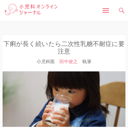
「小児科オンラインジャーナル」は、お子さんの健
小児科オンラインジャ
康に関する様々な情報を発信しています。病気の症
状や原因、対処法はもちろん、予防接種や健診、子
どもの成長に関する豆知識まで、小児科医が分かり
ーナル
やすく解説しています。
コ
ン
テ
ン
下痢が長く続いたら二次性乳糖不耐症に要
ツ
注意
へ
小児科医
田中俊之
執筆
ス
キ
ッ
プ