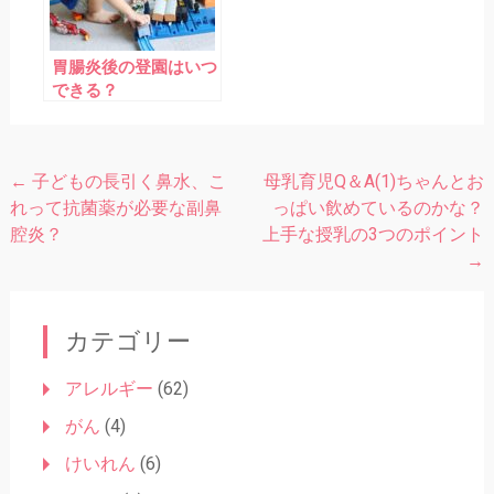
胃腸炎後の登園はいつ
できる？
←
子どもの長引く鼻水、こ
母乳育児Q＆A(1)ちゃんとお
投
れって抗菌薬が必要な副鼻
っぱい飲めているのかな？
稿
腔炎？
上手な授乳の3つのポイント
ナ
→
ビ
ゲ
カテゴリー
ー
アレルギー
(62)
シ
がん
(4)
ョ
けいれん
(6)
ン