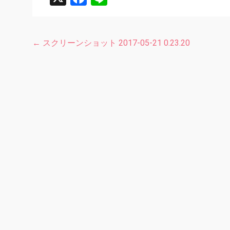
←
スクリーンショット 2017-05-21 0.23.20
投
稿
ナ
ビ
ゲ
ー
シ
ョ
ン