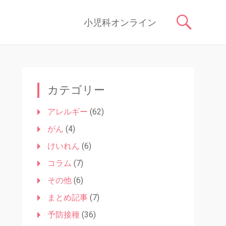
症状や原因、対処法はもちろん、予防接種や健診、子どもの成長に関す
コ
小児科オンライン
ン
テ
ン
ツ
へ
ス
カテゴリー
キ
ッ
アレルギー
(62)
プ
がん
(4)
けいれん
(6)
コラム
(7)
その他
(6)
まとめ記事
(7)
予防接種
(36)