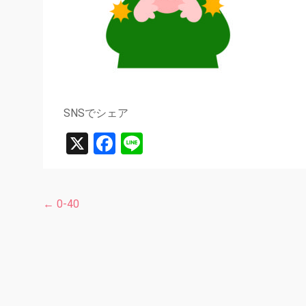
SNSでシェア
X
Facebook
Line
←
0-40
投
稿
ナ
ビ
ゲ