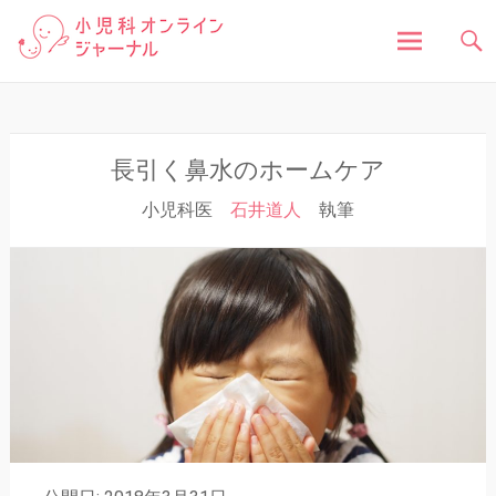
「小児科オンラインジャーナル」は、お子さんの健
小児科オンラインジャ
康に関する様々な情報を発信しています。病気の症
状や原因、対処法はもちろん、予防接種や健診、子
どもの成長に関する豆知識まで、小児科医が分かり
ーナル
やすく解説しています。
コ
ン
テ
ン
長引く鼻水のホームケア
ツ
小児科医
石井道人
執筆
へ
ス
キ
ッ
プ