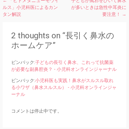
←
「ヒトメタニューモウイ
子どもが風邪をひいて鼻水
投
ルス」小児科医によるカン
が多いときは急性中耳炎に
稿
タン解説
要注意！
→
ナ
ビ
2 thoughts on “
長引く鼻水の
ゲ
ホームケア
”
ー
シ
ピンバック:
子どもの長引く鼻水、これって抗菌薬
ョ
が必要な副鼻腔炎？ - 小児科オンラインジャーナル
ン
ピンバック:
小児科医も実践！鼻水がスルスル取れ
る小ワザ（鼻水スルスル） - 小児科オンラインジャ
ーナル
コメントは停止中です。