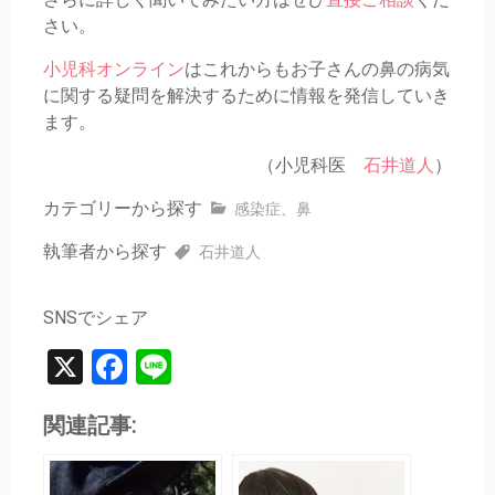
さい。
小児科オンライン
はこれからもお子さんの鼻の病気
に関する疑問を解決するために情報を発信していき
ます。
（小児科医
石井道人
）
カテゴリーから探す
感染症
、
鼻
執筆者から探す
石井道人
SNSでシェア
X
Facebook
Line
関連記事: