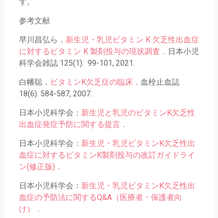
す。
参考文献
早川昌弘ら．
新生児・乳児ビタミン K 欠乏性出血症
に対するビタミン K 製剤投与の現状調査．
日本小児
科学会雑誌 125(1): 99-101, 2021.
白幡聡．
ビタミンK欠乏症の臨床．
血栓止血誌
18(6): 584-587, 2007.
日本小児科学会：
新生児と乳児のビタミンK欠乏性
出血症発症予防に関する提言．
日本小児科学会：
新生児・乳児ビタミンK欠乏性出
血症に対するビタミンK製剤投与の改訂ガイドライ
ン(修正版)．
日本小児科学会：
新生児・乳児ビタミンK欠乏性出
血症の予防法に関するQ&A（医療者・保護者向
け）．