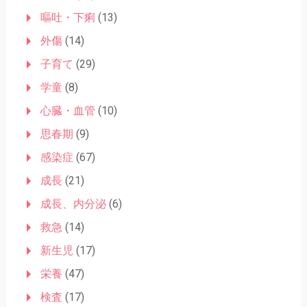
嘔吐・下痢
(13)
外傷
(14)
子育て
(29)
学童
(8)
心臓・血管
(10)
思春期
(9)
感染症
(67)
成長
(21)
成長、内分泌
(6)
救急
(14)
新生児
(17)
栄養
(47)
検査
(17)