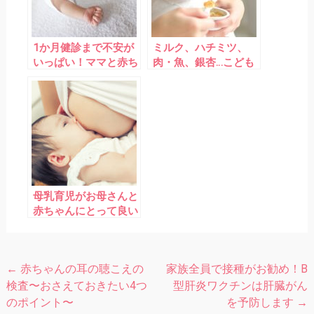
1か月健診まで不安が
ミルク、ハチミツ、
いっぱい！ママと赤ち
肉・魚、銀杏…こども
ゃんが気をつけたい5
の食中毒予防ポイント
つのこと
を解説！
母乳育児がお母さんと
赤ちゃんにとって良い
３つのポイント
←
赤ちゃんの耳の聴こえの
家族全員で接種がお勧め！B
投
検査〜おさえておきたい4つ
型肝炎ワクチンは肝臓がん
稿
のポイント〜
を予防します
→