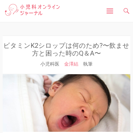
「小児科オンラインジャーナル」は、お子さんの健
小児科オンラインジャ
康に関する様々な情報を発信しています。病気の症
状や原因、対処法はもちろん、予防接種や健診、子
どもの成長に関する豆知識まで、小児科医が分かり
ーナル
やすく解説しています。
コ
ン
テ
ン
ビタミンK2シロップは何のため?〜飲ませ
ツ
方と困った時のQ＆A〜
へ
小児科医
金澤結
執筆
ス
キ
ッ
プ