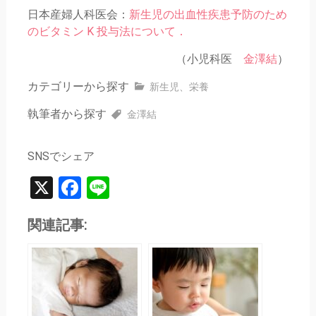
日本産婦人科医会：
新生児の出血性疾患予防のため
のビタミン K 投与法について．
（小児科医
金澤結
）
カテゴリーから探す
新生児
、
栄養
執筆者から探す
金澤結
SNSでシェア
X
Facebook
Line
関連記事: