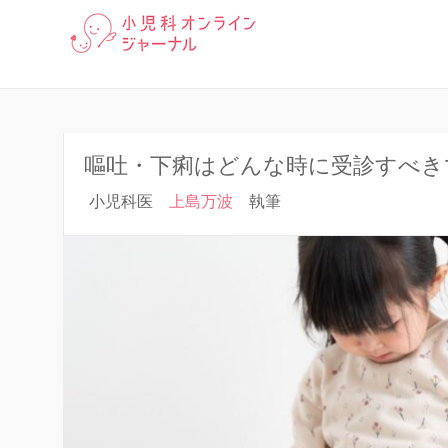
「小児科オンラインジャーナ
小児科オン
る豆知識まで、小児科医が分
嘔吐・下痢はどんな時に受診すべき
小児科医
上島万波
執筆