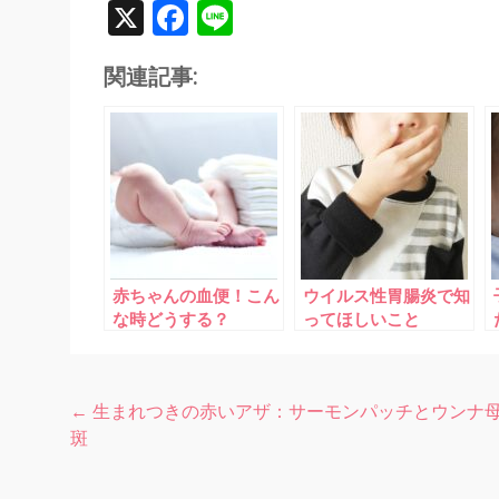
X
Facebook
Line
関連記事:
赤ちゃんの血便！こん
ウイルス性胃腸炎で知
な時どうする？
ってほしいこと
←
生まれつきの赤いアザ：サーモンパッチとウンナ
投
斑
稿
ナ