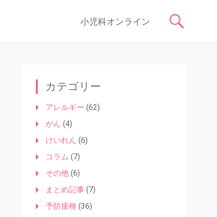
症状や原因、対処法はもちろん、予防接種や健診、子どもの成長に関す
コ
小児科オンライン
ン
テ
ン
ツ
へ
ス
カテゴリー
キ
ッ
アレルギー
(62)
プ
がん
(4)
けいれん
(6)
コラム
(7)
その他
(6)
まとめ記事
(7)
予防接種
(36)