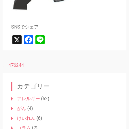
SNSでシェア
X
Facebook
Line
←
476244
投
稿
ナ
カテゴリー
ビ
アレルギー
(62)
ゲ
がん
(4)
ー
けいれん
(6)
シ
コラム
(7)