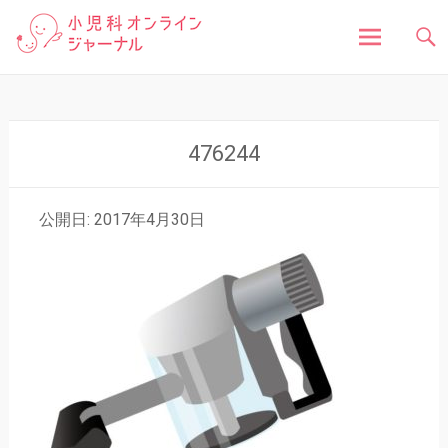
「小児科オンラインジャーナル」は、お子さんの健
小児科オンラインジャ
康に関する様々な情報を発信しています。病気の症
状や原因、対処法はもちろん、予防接種や健診、子
どもの成長に関する豆知識まで、小児科医が分かり
ーナル
やすく解説しています。
コ
ン
テ
ン
476244
ツ
へ
ス
公開日: 2017年4月30日
キ
ッ
プ