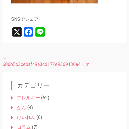
SNSでシェア
X
Facebook
Line
←
投
686b5b3cebaf49a3cd172e9369136a41_m
稿
ナ
カテゴリー
ビ
ゲ
アレルギー
(62)
ー
がん
(4)
シ
けいれん
(6)
ョ
コラム
(7)