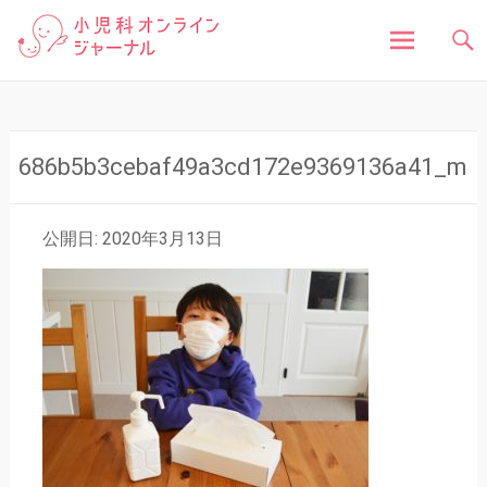
「小児科オンラインジャーナル」は、お子さんの健
小児科オンラインジャ
康に関する様々な情報を発信しています。病気の症
状や原因、対処法はもちろん、予防接種や健診、子
どもの成長に関する豆知識まで、小児科医が分かり
ーナル
やすく解説しています。
コ
ン
テ
ン
686b5b3cebaf49a3cd172e9369136a41_m
ツ
へ
ス
公開日: 2020年3月13日
キ
ッ
プ