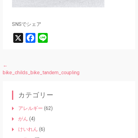
SNSでシェア
X
Facebook
Line
←
投
bike_childs_bike_tandem_coupling
稿
ナ
カテゴリー
ビ
ゲ
アレルギー
(62)
ー
がん
(4)
シ
けいれん
(6)
ョ