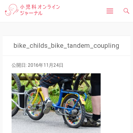
「小児科オンラインジャーナル」は、お子さんの健
小児科オンラインジャ
康に関する様々な情報を発信しています。病気の症
状や原因、対処法はもちろん、予防接種や健診、子
どもの成長に関する豆知識まで、小児科医が分かり
ーナル
やすく解説しています。
コ
ン
テ
ン
bike_childs_bike_tandem_coupling
ツ
へ
ス
公開日: 2016年11月24日
キ
ッ
プ