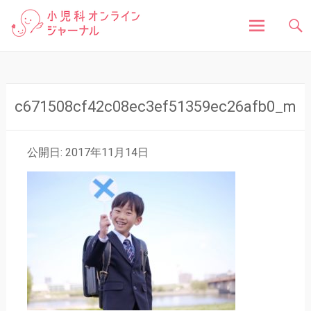
「小児科オンラインジャーナル」は、お子さんの健
小児科オンラインジャ
康に関する様々な情報を発信しています。病気の症
状や原因、対処法はもちろん、予防接種や健診、子
どもの成長に関する豆知識まで、小児科医が分かり
ーナル
やすく解説しています。
コ
ン
テ
ン
c671508cf42c08ec3ef51359ec26afb0_m
ツ
へ
ス
公開日: 2017年11月14日
キ
ッ
プ