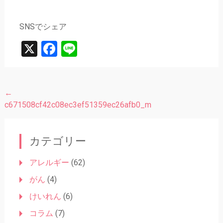
SNSでシェア
X
Facebook
Line
←
投
c671508cf42c08ec3ef51359ec26afb0_m
稿
ナ
カテゴリー
ビ
ゲ
アレルギー
(62)
ー
がん
(4)
シ
けいれん
(6)
ョ
コラム
(7)
ン