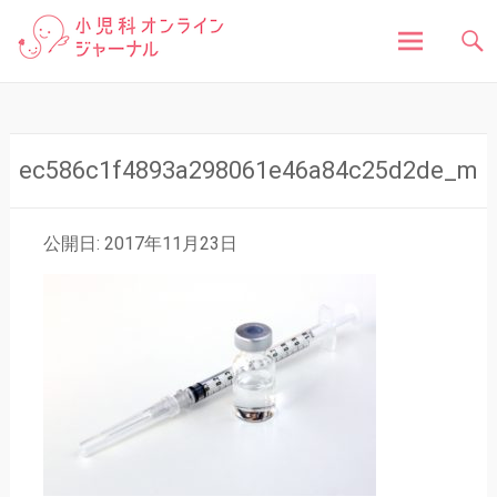
「小児科オンラインジャーナル」は、お子さんの健
小児科オンラインジャ
康に関する様々な情報を発信しています。病気の症
状や原因、対処法はもちろん、予防接種や健診、子
どもの成長に関する豆知識まで、小児科医が分かり
ーナル
やすく解説しています。
コ
ン
テ
ン
ec586c1f4893a298061e46a84c25d2de_m
ツ
へ
ス
公開日: 2017年11月23日
キ
ッ
プ