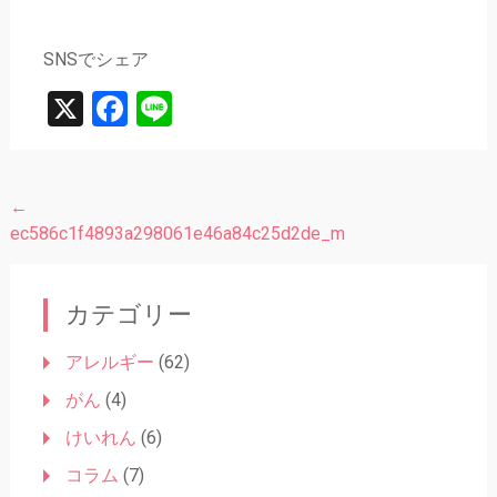
SNSでシェア
X
Facebook
Line
←
投
ec586c1f4893a298061e46a84c25d2de_m
稿
ナ
カテゴリー
ビ
ゲ
アレルギー
(62)
ー
がん
(4)
シ
けいれん
(6)
ョ
コラム
(7)
ン