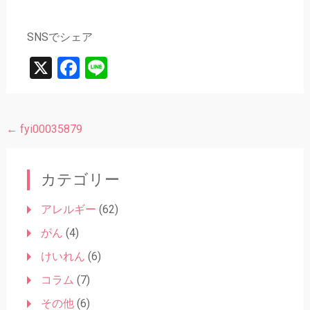
SNSでシェア
X
Facebook
Line
←
fyi00035879
投
稿
ナ
カテゴリー
ビ
アレルギー
(62)
ゲ
がん
(4)
ー
けいれん
(6)
シ
コラム
(7)
ョ
その他
(6)
ン