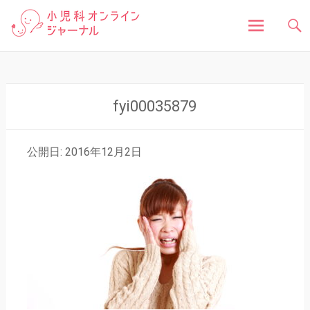
「小児科オンラインジャーナル」は、お子さんの健
小児科オンラインジャ
康に関する様々な情報を発信しています。病気の症
状や原因、対処法はもちろん、予防接種や健診、子
どもの成長に関する豆知識まで、小児科医が分かり
ーナル
やすく解説しています。
コ
ン
テ
ン
fyi00035879
ツ
へ
ス
公開日: 2016年12月2日
キ
ッ
プ