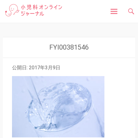
「小児科オンラインジャーナル」は、お子さんの健
小児科オンラインジャ
康に関する様々な情報を発信しています。病気の症
状や原因、対処法はもちろん、予防接種や健診、子
どもの成長に関する豆知識まで、小児科医が分かり
ーナル
やすく解説しています。
コ
ン
テ
ン
FYI00381546
ツ
へ
ス
公開日: 2017年3月9日
キ
ッ
プ