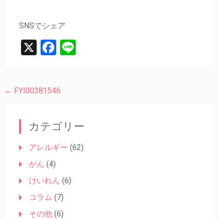
SNSでシェア
X
Facebook
Line
←
FYI00381546
投
稿
ナ
カテゴリー
ビ
アレルギー
(62)
ゲ
がん
(4)
ー
けいれん
(6)
シ
コラム
(7)
ョ
その他
(6)
ン