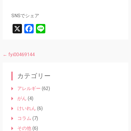
SNSでシェア
X
Facebook
Line
←
fyi00469144
投
稿
ナ
カテゴリー
ビ
アレルギー
(62)
ゲ
がん
(4)
ー
けいれん
(6)
シ
コラム
(7)
ョ
その他
(6)
ン