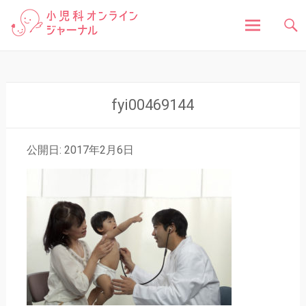
「小児科オンラインジャーナル」は、お子さんの健
小児科オンラインジャ
康に関する様々な情報を発信しています。病気の症
状や原因、対処法はもちろん、予防接種や健診、子
どもの成長に関する豆知識まで、小児科医が分かり
ーナル
やすく解説しています。
コ
ン
テ
ン
fyi00469144
ツ
へ
ス
公開日: 2017年2月6日
キ
ッ
プ