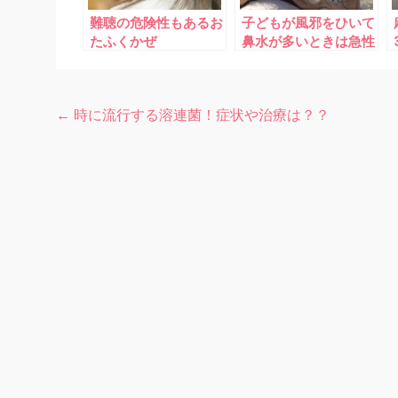
難聴の危険性もあるお
子どもが風邪をひいて
たふくかぜ
鼻水が多いときは急性
中耳炎に要注意！
←
時に流行する溶連菌！症状や治療は？？
投
稿
ナ
ビ
ゲ
ー
シ
ョ
ン