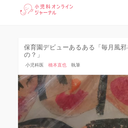
「小児科オンラインジャーナ
小児科オン
る豆知識まで、小児科医が分
保育園デビューあるある「毎月風邪
の？」
小児科医
橋本直也
執筆