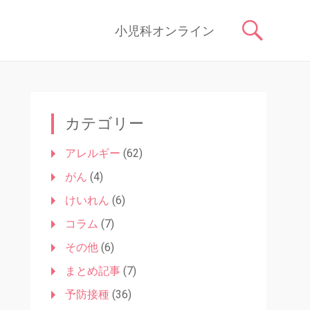
症状や原因、対処法はもちろん、予防接種や健診、子どもの成長に関す
コ
小児科オンライン
ン
テ
ン
ツ
へ
ス
カテゴリー
キ
ッ
アレルギー
(62)
プ
がん
(4)
けいれん
(6)
コラム
(7)
その他
(6)
まとめ記事
(7)
予防接種
(36)