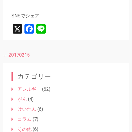
SNSでシェア
X
Facebook
Line
←
20170215
投
稿
ナ
カテゴリー
ビ
アレルギー
(62)
ゲ
がん
(4)
ー
けいれん
(6)
シ
コラム
(7)
ョ
その他
(6)
ン