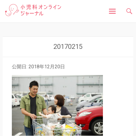
「小児科オンラインジャーナル」は、お子さんの健
小児科オンラインジャ
康に関する様々な情報を発信しています。病気の症
状や原因、対処法はもちろん、予防接種や健診、子
どもの成長に関する豆知識まで、小児科医が分かり
ーナル
やすく解説しています。
コ
ン
テ
ン
20170215
ツ
へ
ス
公開日: 2018年12月20日
キ
ッ
プ