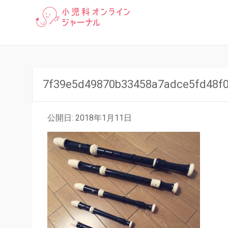
「小児科オンラインジャーナ
小児科オン
る豆知識まで、小児科医が分
7f39e5d49870b33458a7adce5fd48f
公開日: 2018年1月11日