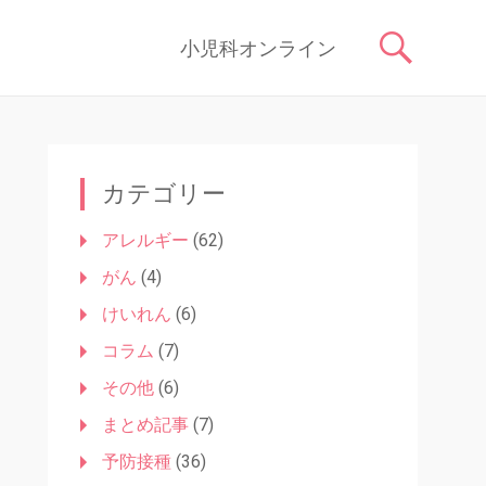
症状や原因、対処法はもちろん、予防接種や健診、子どもの成長に関す
コ
小児科オンライン
ン
テ
ン
ツ
へ
ス
カテゴリー
キ
ッ
アレルギー
(62)
プ
がん
(4)
けいれん
(6)
コラム
(7)
その他
(6)
まとめ記事
(7)
予防接種
(36)