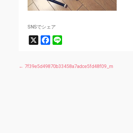
SNSでシェア
X
Facebook
Line
←
7f39e5d49870b33458a7adce5fd48f09_m
投
稿
ナ
ビ
ゲ
ー
シ