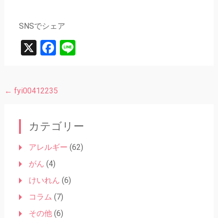
SNSでシェア
X
Facebook
Line
←
fyi00412235
投
稿
ナ
カテゴリー
ビ
アレルギー
(62)
ゲ
がん
(4)
ー
けいれん
(6)
シ
コラム
(7)
ョ
その他
(6)
ン