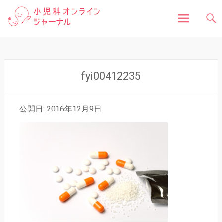
「小児科オンラインジャーナル」は、お子さんの健
小児科オンラインジャ
康に関する様々な情報を発信しています。病気の症
状や原因、対処法はもちろん、予防接種や健診、子
どもの成長に関する豆知識まで、小児科医が分かり
ーナル
やすく解説しています。
コ
ン
テ
ン
fyi00412235
ツ
へ
ス
公開日: 2016年12月9日
キ
ッ
プ