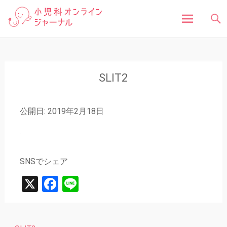
「小児科オンラインジャーナル」は、お子さんの健
小児科オンラインジャ
康に関する様々な情報を発信しています。病気の症
状や原因、対処法はもちろん、予防接種や健診、子
どもの成長に関する豆知識まで、小児科医が分かり
ーナル
やすく解説しています。
コ
ン
テ
ン
SLIT2
ツ
へ
ス
公開日: 2019年2月18日
キ
ッ
プ
SNSでシェア
X
Facebook
Line