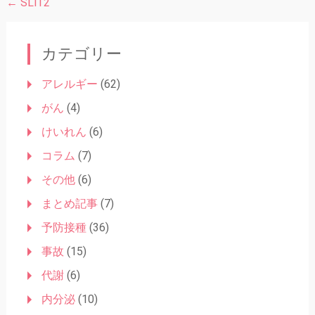
←
SLIT2
投
稿
ナ
カテゴリー
ビ
アレルギー
(62)
ゲ
がん
(4)
ー
けいれん
(6)
シ
コラム
(7)
ョ
その他
(6)
ン
まとめ記事
(7)
予防接種
(36)
事故
(15)
代謝
(6)
内分泌
(10)